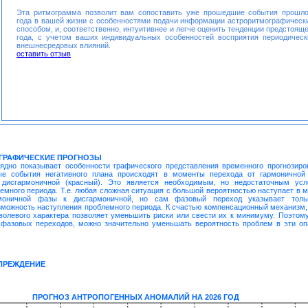
Эта ритмограмма позволит вам сопоставить уже прошедшие события прошло
года в вашей жизни с особенностями подачи информации астроритмографическ
способом, и, соответственно, интуитивнее и легче оценить тенденции предстояще
года, с учетом ваших индивидуальных особенностей восприятия периодическ
внешнесредовых влияний.
оставить отзыв
 ГРАФИЧЕСКИЕ ПРОГНОЗЫ
лядно показывает особенности графического представления временного прогнозиро
ые события негативного плана происходят в моменты перехода от гармоничной
 дисгармоничной (красный). Это является необходимым, но недостаточным ус
емного периода. Т.е. любая сложная ситуация с большой вероятностью наступает в 
моничной фазы к дисгармоничной, но сам фазовый переход указывает толь
можность наступления проблемного периода. К счастью компенсационный механизм,
волевого характера позволяет уменьшить риски или свести их к минимуму. Поэтому
 фазовых переходов, можно значительно уменьшать вероятность проблем в эти о
ПРЕЖДЕНИЕ
ПРОГНОЗ АНТРОПОГЕННЫХ АНОМАЛИЙ НА 2026 ГОД