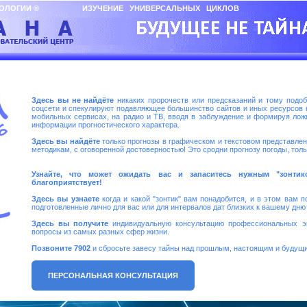
СТРОЛОГИИ ® ИЗУЧЕНИЕ УНИВЕРСАЛЬНЫХ ЦИКЛОВ
Здесь вы не найдёте
никаких пророчеств или предсказаний и тому подоб
соцсети и спекулируют подавляющее большинство сайтов и иных ресурсов ка
мобильных сервисах, на радио и ТВ, вводя в заблуждение и формируя лож
информации прогностического характера.
Здесь вы найдёте
только прогнозы в графическом и текстовом представле
методикам, с оговоренной достоверностью! Это сродни прогнозу погоды, тольк
Узнайте, что может ожидать вас и запаситесь нужным "зонти
благоприятствует!
Здесь вы узнаете
когда и какой "зонтик" вам понадобится, и в этом вам п
подготовленные лично для вас или для интервалов дат близких к вашему дню
Здесь вы получите
индивидуальную консультацию профессиональных э
вопросы из самых разных сфер жизни.
Позвоните 7902
и сбросьте завесу тайны над прошлым, настоящим и будущ
ПЕРСОНАЛЬНАЯ КОНСУЛЬТАЦИЯ