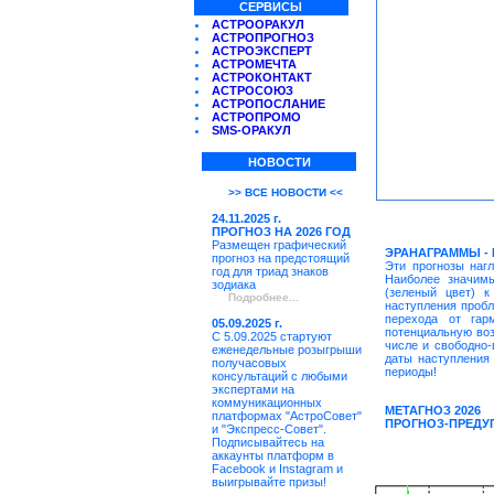
СЕРВИСЫ
АСТРООРАКУЛ
АСТРОПРОГНОЗ
АСТРОЭКСПЕРТ
АСТРОМЕЧТА
АСТРОКОНТАКТ
АСТРОСОЮЗ
АСТРОПОСЛАНИЕ
АСТРОПРОМО
SMS-ОРАКУЛ
НОВОСТИ
>> ВСЕ НОВОСТИ <<
24.11.2025 г.
ПРОГНОЗ НА 2026 ГОД
Размещен графический
ЭРАНАГРАММЫ -
прогноз на предстоящий
Эти прогнозы наг
год для триад знаков
Наиболее значим
зодиака
(зеленый цвет) к
Подробнее...
наступления пробл
перехода от гар
05.09.2025 г.
потенциальную воз
С 5.09.2025 стартуют
числе и свободно-
еженедельные розыгрыши
даты наступления
получасовых
периоды!
консультаций с любыми
экспертами на
коммуникационных
МЕТАГНОЗ 2026
платформах "АстроСовет"
ПРОГНОЗ-ПРЕДУ
и "Экспресс-Совет".
Подписывайтесь на
аккаунты платформ в
Facebook и Instagram и
выигрывайте призы!