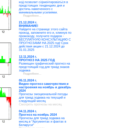
код позволит сориентироваться в
предстоящих тенденциях дня и
достичь намеченного с
минимальными усилиями.
Подробнее...
21.12.2024 г.
ВНИМАНИЕ!
Найдите на странице этого сайта
прокод, запомните его и, кликнув по
промокоду, получите подарок -
БЕСПЛАТНУЮ КОНСУЛЬТАЦИЮ С
ПРОГНОЗАМИ НА 2025 год! Срок
действия акции с 21.12.2024 до
31.01.2025
12.11.2024 г.
ПРОГНОЗ НА 2025 ГОД
Размещен графический прогноз на
предстоящий год для триад знаков
зодиака
Подробнее...
05.11.2024 г.
Видео-прогноз самочувствия и
настроения на ноябрь и декабрь
2024
Прогнозы эмоциональной погоды
для триад зодиака на текущий и
следующий месяц
Смотреть прогнозы на месяц
04.11.2024 г.
Прогноз на ноябрь 2024
Прогнозы для триад зодиака на
месяц в "Аргументах и фактах в
Беларуси"