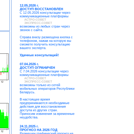
12.05.2026 г.
ДОСТУП ВОССТАНОВЛЕН
С 12.05.2026 консультации через
коммуникационные платформы
АСТРО-СОВЕТ
ЭКСПРЕСС-СОВЕТ
возможны из любых стран через
звонок с сайта.
Справа внизу размещена кнопка с
телефоном, нажав на которую вы
сможете получить консультацию
вашего эксперта.
Удачных консультаций!
07.04.2026 г.
ДОСТУП ОГРАНИЧЕН
С 7.04.2026 консультации через
коммуникационные платформы
АСТРО-СОВЕТ
ЭКСПРЕСС-СОВЕТ
возможны только из сетей
мобильных операторов Республики
Беларусь.
В настоящее время
предпринимаются необходимые
действия для восстановления
доступа из других стран.
Приносим извинения за временные
неудобства.
24.11.2025 г.
ПРОГНОЗ НА 2026 ГОД
Размещен графический прогноз на