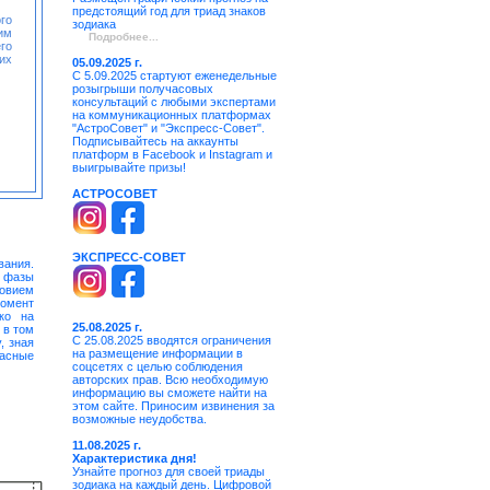
предстоящий год для триад знаков
го
зодиака
им
Подробнее...
го
их
05.09.2025 г.
С 5.09.2025 стартуют еженедельные
розыгрыши получасовых
консультаций с любыми экспертами
на коммуникационных платформах
"АстроСовет" и "Экспресс-Совет".
Подписывайтесь на аккаунты
платформ в Facebook и Instagram и
выигрывайте призы!
АСТРОСОВЕТ
ЭКСПРЕСС-СОВЕТ
вания.
 фазы
ловием
момент
ко на
25.08.2025 г.
 в том
С 25.08.2025 вводятся ограничения
, зная
на размещение информации в
пасные
соцсетях с целью соблюдения
авторских прав. Всю необходимую
информацию вы сможете найти на
этом сайте. Приносим извинения за
возможные неудобства.
11.08.2025 г.
Характеристика дня!
Узнайте прогноз для своей триады
зодиака на каждый день. Цифровой