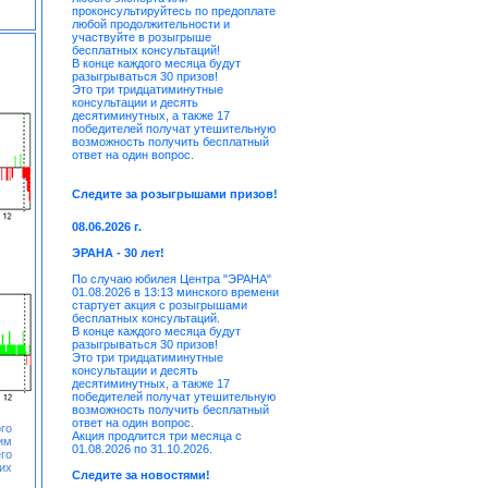
проконсультируйтесь по предоплате
любой продолжительности и
участвуйте в розыгрыше
бесплатных консультаций!
В конце каждого месяца будут
разыгрываться 30 призов!
Это три тридцатиминутные
консультации и десять
десятиминутных, а также 17
победителей получат утешительную
возможность получить бесплатный
ответ на один вопрос.
Следите за розыгрышами призов!
08.06.2026 г.
ЭРАНА - 30 лет!
По случаю юбилея Центра "ЭРАНА"
01.08.2026 в 13:13 минского времени
стартует акция с розыгрышами
бесплатных консультаций.
В конце каждого месяца будут
разыгрываться 30 призов!
Это три тридцатиминутные
консультации и десять
десятиминутных, а также 17
победителей получат утешительную
возможность получить бесплатный
ответ на один вопрос.
го
Акция продлится три месяца с
им
01.08.2026 по 31.10.2026.
го
их
Следите за новостями!