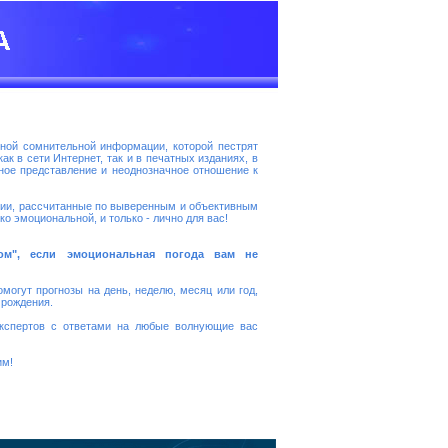
ной сомнительной информации, которой пестрят
к в сети Интернет, так и в печатных изданиях, в
ное представление и неоднозначное отношение к
нии, рассчитанные по выверенным и объективным
о эмоциональной, и только - лично для вас!
ком", если эмоциональная погода вам не
омогут прогнозы на день, неделю, месяц или год,
 рождения.
кспертов с ответами на любые волнующие вас
им!